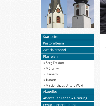
Startseite
Pastoralteam
Zweckverband
Pfarreien
» Berg-Freidorf
» Mörschwil
» Steinach
» Tübach
» Missionshaus Untere Waid
Aktuelles
Abenteuer Leben – Firmung
Erwachsenenbildung