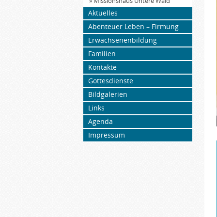
» Missionshaus Untere Waid
Aktuelles
Abenteuer Leben – Firmung
Erwachsenenbildung
Familien
Kontakte
Gottesdienste
Bildgalerien
Links
Agenda
Impressum