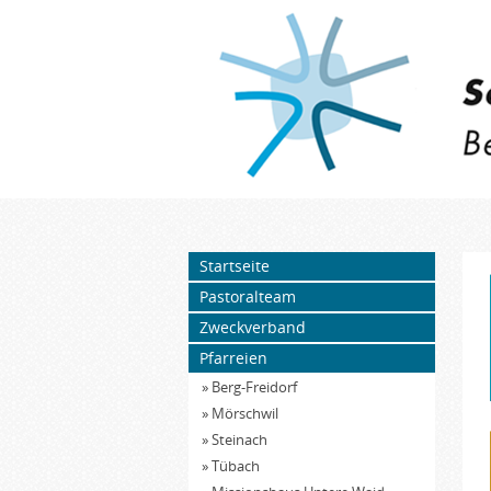
Startseite
Pastoralteam
Zweckverband
Pfarreien
» Berg-Freidorf
» Mörschwil
» Steinach
» Tübach