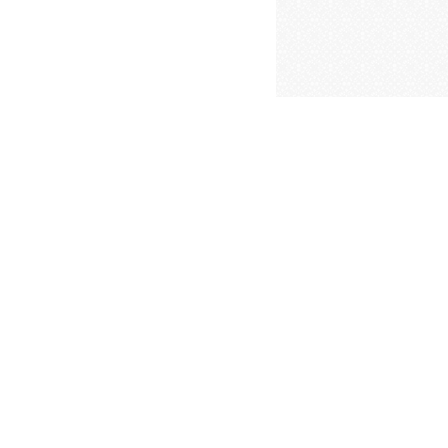
iCalendar
Office 365