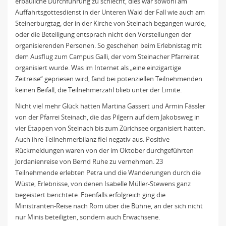
erbauliche Durchführung zu schlecht, dies war sowohl am
Auffahrtsgottesdienst in der Unteren Waid der Fall wie auch am
Steinerburgtag, der in der Kirche von Steinach begangen wurde,
oder die Beteiligung entsprach nicht den Vorstellungen der
organisierenden Personen. So geschehen beim Erlebnistag mit
dem Ausflug zum Campus Galli, der vom Steinacher Pfarreirat
organisiert wurde. Was im Internet als „eine einzigartige
Zeitreise“ gepriesen wird, fand bei potenziellen Teilnehmenden
keinen Beifall, die Teilnehmerzahl blieb unter der Limite.
Nicht viel mehr Glück hatten Martina Gassert und Armin Fässler
von der Pfarrei Steinach, die das Pilgern auf dem Jakobsweg in
vier Etappen von Steinach bis zum Zürichsee organisiert hatten.
Auch ihre Teilnehmerbilanz fiel negativ aus. Positive
Rückmeldungen waren von der im Oktober durchgeführten
Jordanienreise von Bernd Ruhe zu vernehmen. 23
Teilnehmende erlebten Petra und die Wanderungen durch die
Wüste, Erlebnisse, von denen Isabelle Müller-Stewens ganz
begeistert berichtete. Ebenfalls erfolgreich ging die
Ministranten-Reise nach Rom über die Bühne, an der sich nicht
nur Minis beteiligten, sondern auch Erwachsene.