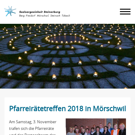
Agenda
Impressum
Pfarreirätetreffen 2018 in Mörschwil
Am Samstag, 3. November
trafen sich die Pfarreiräte